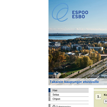
Takaisin kaupungin etusivulle
Hae
Selaa
Ko
Ohjeet
Tulostussivu