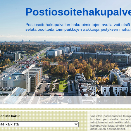
Postiosoitehakupalv
Postiosoitehakupalvelun hakutoimintojen avulla voit etsiä
selata osoitteita toimipaikkojen aakkosjärjestyksen mukais
hdista haku:
Voit etsiä postiosoitteita toimi
luonteen perusteella. Jos valit
toimipisteeksi esimerkiksi alako
hakupalvelu listaa sinulle kaik
alakoulujen postiosoitteet.