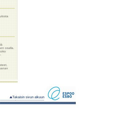
ulosta
iä
sen osalla.
koko
-
.
steet,
usanan
Takaisin sivun alkuun