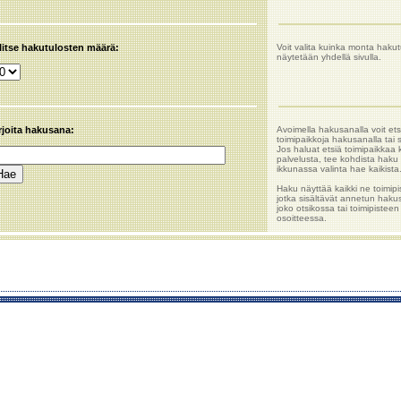
litse hakutulosten määrä:
Voit valita kuinka monta hakut
näytetään yhdellä sivulla.
rjoita hakusana:
Avoimella hakusanalla voit ets
toimipaikkoja hakusanalla tai 
Jos haluat etsiä toimipaikkaa 
palvelusta, tee kohdista haku 
ikkunassa valinta hae kaikista
Haku näyttää kaikki ne toimipi
jotka sisältävät annetun hak
joko otsikossa tai toimipisteen
osoitteessa.