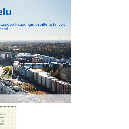
elu
 Espoon kaupungin osoitteita tai voit
esti.
paikan
set
ulut,
kien