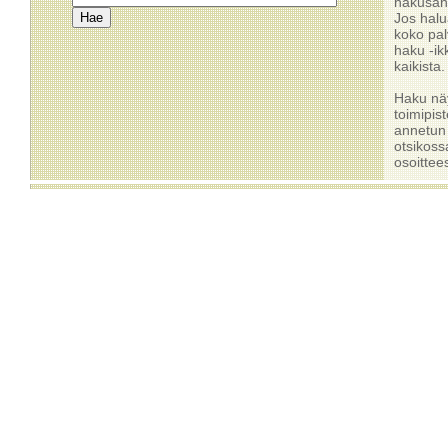
hakusana
Jos halu
koko pal
haku -ik
kaikista.
Haku näy
toimipist
annetun
otsikoss
osoittee