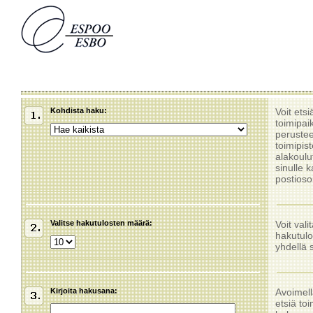
Kohdista haku:
Voit etsi
toimipai
perusteel
toimipis
alakoulu
sinulle 
postiosoi
Valitse hakutulosten määrä:
Voit val
hakutulo
yhdellä s
Kirjoita hakusana:
Avoimell
etsiä to