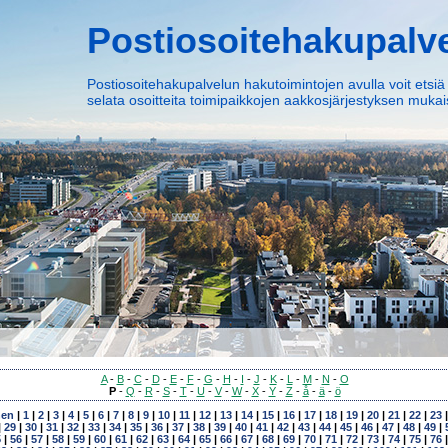
Postiosoitehakupalv
Postiosoitehakupalvelun hakutoimintojen avulla voit etsiä
selata osoitteita toimipaikkojen aakkosjärjestyksen mukais
A
-
B
-
C
-
D
-
E
-
F
-
G
-
H
-
I
-
J
-
K
-
L
-
M
-
N
-
O
P
-
Q
-
R
-
S
-
T
-
U
-
V
-
W
-
X
-
Y
-
Z
-
å
-
ä
-
ö
nen
|
1
|
2
|
3
|
4
|
5
|
6
|
7
|
8
|
9
|
10
|
11
|
12
|
13
|
14
|
15
|
16
|
17
|
18
|
19
|
20
|
21
|
22
|
23
|
29
|
30
|
31
|
32
|
33
|
34
|
35
|
36
|
37
|
38
|
39
|
40
|
41
|
42
|
43
|
44
|
45
|
46
|
47
|
48
|
49
|
5
|
56
|
57
|
58
|
59
|
60
|
61
|
62
|
63
|
64
|
65
|
66
|
67
|
68
|
69
|
70
|
71
|
72
|
73
|
74
|
75
|
76