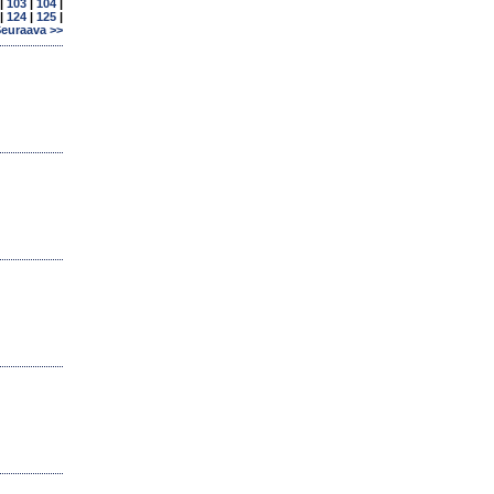
|
103
|
104
|
|
124
|
125
|
euraava >>