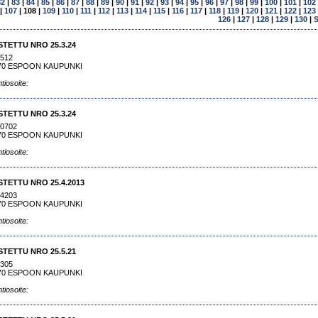
82
|
83
|
84
|
85
|
86
|
87
|
88
|
89
|
90
|
91
|
92
|
93
|
94
|
95
|
96
|
97
|
98
|
99
|
100
|
101
|
102
|
107
|
108
|
109
|
110
|
111
|
112
|
113
|
114
|
115
|
116
|
117
|
118
|
119
|
120
|
121
|
122
|
123
126
|
127
|
128
|
129
|
130
|
S
STETTU NRO 25.3.24
3512
70 ESPOON KAUPUNKI
tiosoite:
STETTU NRO 25.3.24
60702
70 ESPOON KAUPUNKI
tiosoite:
STETTU NRO 25.4.2013
74203
70 ESPOON KAUPUNKI
tiosoite:
STETTU NRO 25.5.21
5305
70 ESPOON KAUPUNKI
tiosoite: