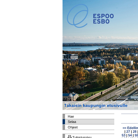
Takaisin kaupungin etusivulle
Hae
Selaa
Ohjeet
<< Edelli
|
27
|
28
53
|
54
|
5
Tulostussivu