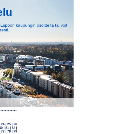
elu
 Espoon kaupungin osoitteita tai voit
esti.
|
24
|
25
|
26
50
|
51
|
52
|
|
77
|
78
|
79