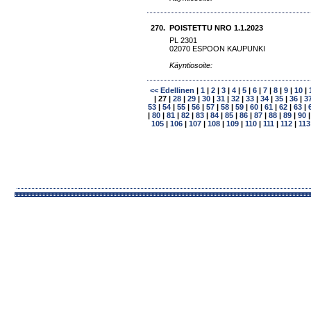
270.
POISTETTU NRO 1.1.2023
PL 2301
02070 ESPOON KAUPUNKI
Käyntiosoite:
<< Edellinen
|
1
|
2
|
3
|
4
|
5
|
6
|
7
|
8
|
9
|
10
|
|
27
|
28
|
29
|
30
|
31
|
32
|
33
|
34
|
35
|
36
|
3
53
|
54
|
55
|
56
|
57
|
58
|
59
|
60
|
61
|
62
|
63
|
|
80
|
81
|
82
|
83
|
84
|
85
|
86
|
87
|
88
|
89
|
90
105
|
106
|
107
|
108
|
109
|
110
|
111
|
112
|
113