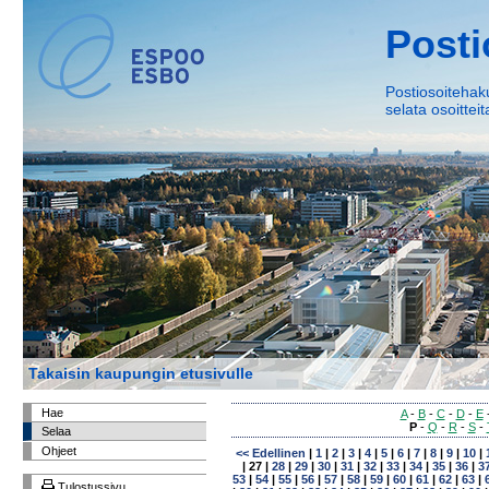
Posti
Postiosoitehaku
selata osoittei
Takaisin kaupungin etusivulle
Hae
A
-
B
-
C
-
D
-
E
P
-
Q
-
R
-
S
-
Selaa
Ohjeet
<< Edellinen
|
1
|
2
|
3
|
4
|
5
|
6
|
7
|
8
|
9
|
10
|
|
27
|
28
|
29
|
30
|
31
|
32
|
33
|
34
|
35
|
36
|
3
53
|
54
|
55
|
56
|
57
|
58
|
59
|
60
|
61
|
62
|
63
|
Tulostussivu