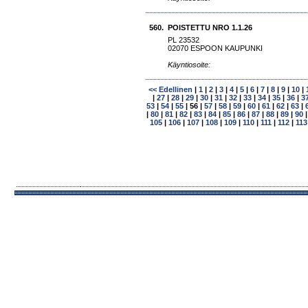
560.
POISTETTU NRO 1.1.26
PL 23532
02070 ESPOON KAUPUNKI
Käyntiosoite:
<< Edellinen
|
1
|
2
|
3
|
4
|
5
|
6
|
7
|
8
|
9
|
10
|
|
27
|
28
|
29
|
30
|
31
|
32
|
33
|
34
|
35
|
36
|
3
53
|
54
|
55
|
56
|
57
|
58
|
59
|
60
|
61
|
62
|
63
|
|
80
|
81
|
82
|
83
|
84
|
85
|
86
|
87
|
88
|
89
|
90
105
|
106
|
107
|
108
|
109
|
110
|
111
|
112
|
113