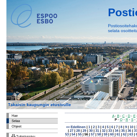
Posti
Postiosoitehaku
selata osoittei
Takaisin kaupungin etusivulle
Hae
A
-
B
-
C
-
D
-
E
P
-
Q
-
R
-
S
-
Selaa
Ohjeet
<< Edellinen
|
1
|
2
|
3
|
4
|
5
|
6
|
7
|
8
|
9
|
10
|
|
27
|
28
|
29
|
30
|
31
|
32
|
33
|
34
|
35
|
36
|
3
53
|
54
|
55
|
56
|
57
|
58
|
59
|
60
|
61
|
62
|
63
|
Tulostussivu