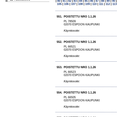
|
80
|
81
|
82
|
83
|
84
|
85
|
86
|
87
|
88
|
89
|
90
105
|
106
|
107
|
108
|
109
|
110
|
111
|
112
|
113
551.
POISTETTU NRO 1.1.26
PL 78509
02070 ESPOON KAUPUNKI
Käyntiosoite:
552.
POISTETTU NRO 1.1.26
PL 66521
02070 ESPOON KAUPUNKI
Käyntiosoite:
553.
POISTETTU NRO 1.1.26
PL 66523
02070 ESPOON KAUPUNKI
Käyntiosoite:
554.
POISTETTU NRO 1.1.26
PL 66505
02070 ESPOON KAUPUNKI
Käyntiosoite: