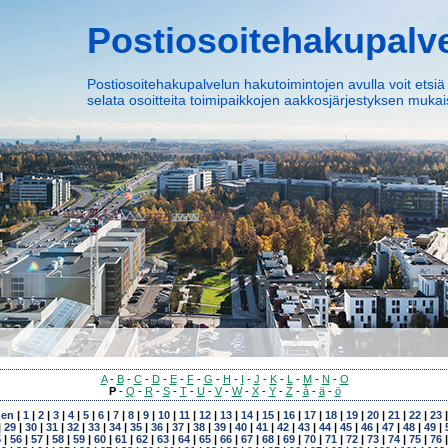
Postiosoitehakupalv
Postiosoitehakupalvelun hakutoimintojen avulla voit etsiä
selata osoitteita toimipaikkojen aakkosjärjestyksen mukais
A
-
B
-
C
-
D
-
E
-
F
-
G
-
H
-
I
-
J
-
K
-
L
-
M
-
N
-
O
P
-
Q
-
R
-
S
-
T
-
U
-
V
-
W
-
X
-
Y
-
Z
-
å
-
ä
-
ö
nen
|
1
|
2
|
3
|
4
|
5
|
6
|
7
|
8
|
9
|
10
|
11
|
12
|
13
|
14
|
15
|
16
|
17
|
18
|
19
|
20
|
21
|
22
|
23
|
29
|
30
|
31
|
32
|
33
|
34
|
35
|
36
|
37
|
38
|
39
|
40
|
41
|
42
|
43
|
44
|
45
|
46
|
47
|
48
|
49
|
5
|
56
|
57
|
58
|
59
|
60
|
61
|
62
|
63
|
64
|
65
|
66
|
67
|
68
|
69
|
70
|
71
|
72
|
73
|
74
|
75
|
76