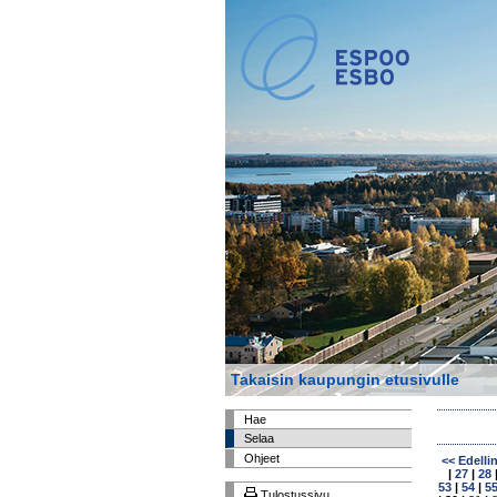
Takaisin kaupungin etusivulle
Hae
Selaa
Ohjeet
<< Edelli
|
27
|
28
53
|
54
|
5
Tulostussivu