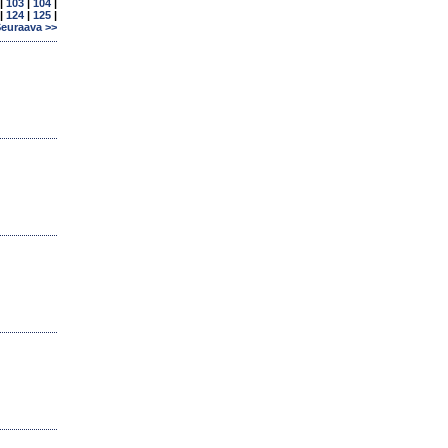
|
103
|
104
|
|
124
|
125
|
euraava >>