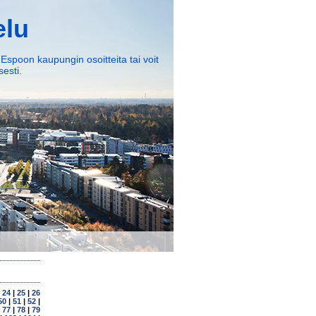
elu
 Espoon kaupungin osoitteita tai voit
esti.
|
24
|
25
|
26
50
|
51
|
52
|
|
77
|
78
|
79