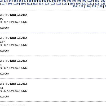
82
|
83
|
84
|
85
|
86
|
87
|
88
|
89
|
90
|
91
|
92
|
93
|
94
|
95
|
96
|
97
|
98
|
99
|
100
|
101
|
102
|
107
|
108
|
109
|
110
|
111
|
112
|
113
|
114
|
115
|
116
|
117
|
118
|
119
|
120
|
121
|
122
|
123
126
|
127
|
128
|
129
|
130
|
S
STETTU NRO 2.1.2012
15
70 ESPOON KAUPUNKI
tiosoite:
STETTU NRO 2.1.2012
94601
70 ESPOON KAUPUNKI
tiosoite:
STETTU NRO 2.1.2012
3
70 ESPOON KAUPUNKI
tiosoite:
STETTU NRO 2.1.2012
204
70 ESPOON KAUPUNKI
tiosoite: