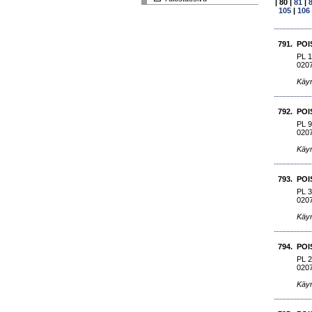
|
80
|
81
|
105
|
106
791.
POI
PL 1
020
Käyn
792.
POI
PL 
020
Käyn
793.
POI
PL 3
020
Käyn
794.
POI
PL 
020
Käyn